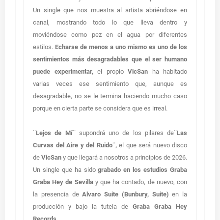
Un single que nos muestra al artista abriéndose en
canal, mostrando todo lo que lleva dentro y
moviéndose como pez en el agua por diferentes
estilos.
Echarse de menos a uno mismo es uno de los
sentimientos más desagradables que el ser humano
puede experimentar,
el propio
VicSan
ha habitado
varias veces ese sentimiento que, aunque es
desagradable, no se le termina haciendo mucho caso
porque en cierta parte se considera que es irreal.
¨Lejos de Mí¨
supondrá uno de los pilares de
¨Las
Curvas del Aire y del Ruido¨,
el que será nuevo disco
de
VicSan
y que llegará a nosotros a principios de 2026.
Un single que ha sido
grabado en los estudios Graba
Graba Hey de Sevilla
y que ha contado, de nuevo, con
la presencia de
Alvaro Suite (Bunbury, Suite)
en la
producción y bajo la tutela de
Graba Graba Hey
Records.