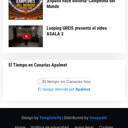
¡España hace historia! Campeona del
Mundo
Looping GREIS presenta el vídeo
ASALA 2
El Tiempo en Canarias Apalmet
El tiempo ofrecido por
Apalmet
Design by
Templateify
| Distributed by
Gooyaabi
Home
Política de privacidad
Aviso legal
Cookies