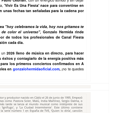
 Pablo Cebrián
, con un enérgico sonido y sin dejar
ta,
'Vivir Es Una Fiesta' nace para convertirse en
en unas fechas tan señaladas para la cadena por
rea
"hoy celebramos la vida, hoy nos gritamos te
 de color el universo",
Gonzalo Hermida rinde
or de todos los profesionales de Canal Fiesta
sión cada día.
a un
2026 lleno de música en directo, para hacer
 éxitos y contagiarlo de la energía positiva más
 para los primeros conciertos confirmados en A
bles en
gonzalohermidaoficial.com
,
¡no te quedes
or y productor nacido en Cádiz el 26 de junio de 1995. Empezó
tas como Pastora Soler, Malú, India Martínez, Sergio Dalma, o
más tarde se lanza al mundo musical como intérprete de sus
'Ignífugo', y 'La Ciudad Intermitente'. Este último contiene
la serie número 1 en España de TVE, 'Quien lo diría', canción