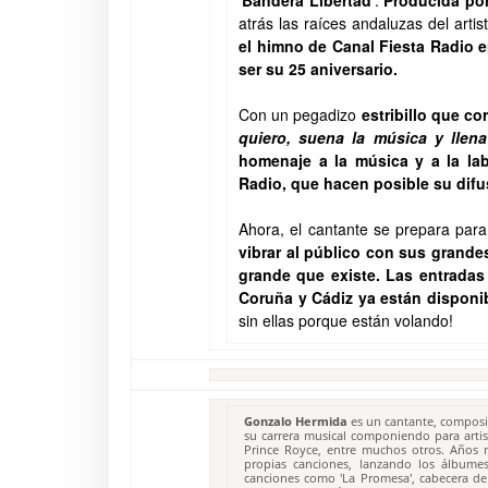
'Bandera Libertad'
.
Producida por
atrás las raíces andaluzas del artis
el himno de Canal Fiesta Radio 
ser su 25 aniversario.
Con un pegadizo
estribillo que co
quiero, suena la música y llena
homenaje a la música y a la lab
Radio, que hacen posible su difu
Ahora, el cantante se prepara par
vibrar al público con sus grandes
grande que existe.
Las entradas
Coruña y Cádiz ya están disponi
sin ellas porque están volando!
Gonzalo Hermida
es un cantante, composit
su carrera musical componiendo para artis
Prince Royce, entre muchos otros. Años 
propias canciones, lanzando los álbumes 
canciones como 'La Promesa', cabecera de 