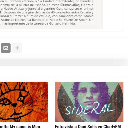
en su primera edición, o 'La Ciudad Intermitente', nominada a
ademia de la Música de España. En estos últimos años, Gonzalo
 Nuevo Artista, y junto al argentino Coti, conquistó el primer
E. Después de una gira de más de 40 conciertos entre España y
lanzar su tercer álbum de estudio, con canciones como 'Mamá
e Acabe La Noche', 'La Bandera' o 'Nadie Se Muere De Amor'. Un
os más importante de la carrera de Gonzalo Hermida.
uette My name is Meo
Entrevista a Dani Solís en CharlyFM