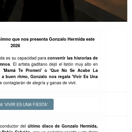
o himno que nos presenta Gonzalo Hermida este
2026
ida es su capacidad para
convertir las historias de
imnos
. El artista gaditano dejó el listón muy alto en
es 'Mamá Te Prometí' o 'Que No Se Acabe La
 a buen ritmo, Gonzalo nos regala 'Vivir Es Una
te contagiarán de alegría y ganas de vivir.
 'VIVIR ES UNA FIESTA'
 conductor del
último disco de Gonzalo Hermida,