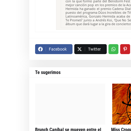
con la que formó parte del Benidorm Fest 
mejor canción pop en los premios de la Ac
Hermida ha ganado el premio Cadena Dial a
puesto del programa Dúos Increíbles de TV
Latinoamérica, Gonzalo Hermida acaba de 
Te Prometí' junto a Andrés Koi, 'Que No S
álbum que dará lugar a la gira de conciert
Facebook
Twitter
Te sugerimos
Brunch Caníbal se mueven entre el
Miss Croq