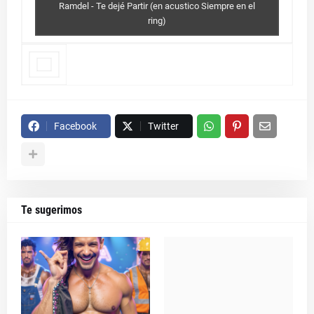
Ramdel - Te dejé Partir (en acustico Siempre en el
ring)
Facebook
Twitter
Te sugerimos