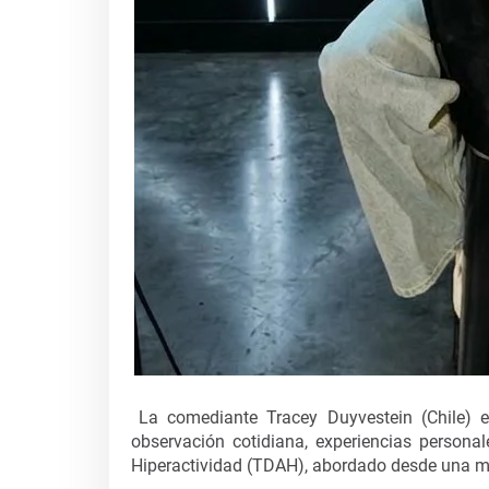
La comediante Tracey Duyvestein (Chile) 
observación cotidiana, experiencias persona
Hiperactividad (TDAH), abordado desde una mi