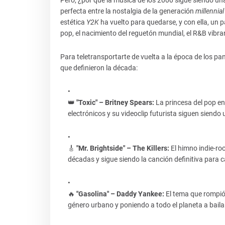
perfecta entre la nostalgia de la generación
millennial
estética
Y2K
ha vuelto para quedarse, y con ella, un 
pop, el nacimiento del reguetón mundial, el R&B vibra
Para teletransportarte de vuelta a la época de los pan
que definieron la década:
👑
"Toxic" – Britney Spears:
La princesa del pop e
electrónicos y su videoclip futurista siguen siendo 
🎸
"Mr. Brightside" – The Killers:
El himno indie-ro
décadas y sigue siendo la canción definitiva para ca
🔥
"Gasolina" – Daddy Yankee:
El tema que rompió 
género urbano y poniendo a todo el planeta a baila