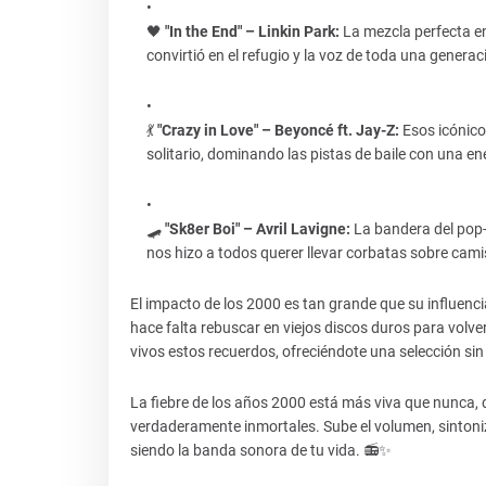
🖤
"In the End" – Linkin Park:
La mezcla perfecta en
convirtió en el refugio y la voz de toda una generac
💃
"Crazy in Love" – Beyoncé ft. Jay-Z:
Esos icónicos
solitario, dominando las pistas de baile con una ene
🛹
"Sk8er Boi" – Avril Lavigne:
La bandera del pop-
nos hizo a todos querer llevar corbatas sobre cami
El impacto de los 2000 es tan grande que su influenc
hace falta rebuscar en viejos discos duros para volve
vivos estos recuerdos, ofreciéndote una selección si
La fiebre de los años 2000 está más viva que nunca,
verdaderamente inmortales. Sube el volumen, sintoniz
siendo la banda sonora de tu vida. 📻✨