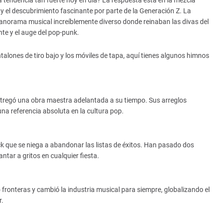
y el descubrimiento fascinante por parte de la Generación Z. La
panorama musical increíblemente diverso donde reinaban las divas del
nte y el auge del pop-punk.
talones de tiro bajo y los móviles de tapa, aquí tienes algunos himnos
ntregó una obra maestra adelantada a su tiempo. Sus arreglos
una referencia absoluta en la cultura pop.
ck que se niega a abandonar las listas de éxitos. Han pasado dos
ntar a gritos en cualquier fiesta.
fronteras y cambió la industria musical para siempre, globalizando el
r.