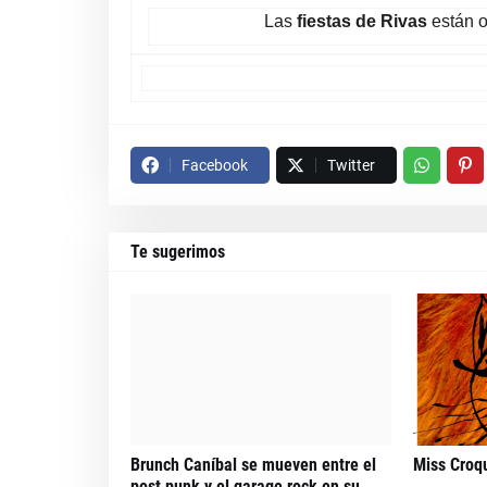
Las
fiestas de Rivas
están o
Facebook
Twitter
Te sugerimos
Brunch Caníbal se mueven entre el
Miss Croq
post punk y el garage rock en su