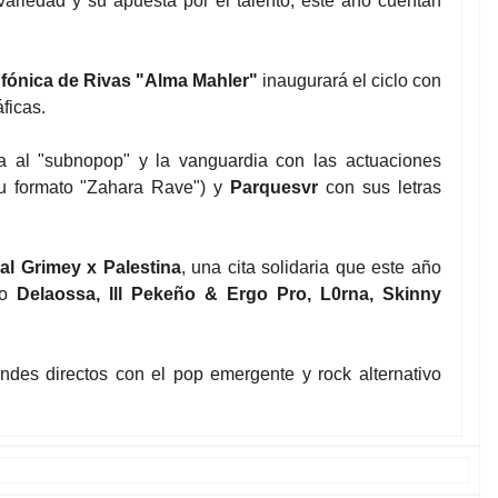
variedad y su apuesta por el talento, este año cuentan
fónica de Rivas "Alma Mahler"
inaugurará el ciclo con
ficas.
a al "subnopop" y la vanguardia con las actuaciones
u formato "Zahara Rave") y
Parquesvr
con sus letras
val Grimey x Palestina
, una cita solidaria que este año
mo
Delaossa, Ill Pekeño & Ergo Pro, L0rna, Skinny
andes directos con el pop emergente y rock alternativo