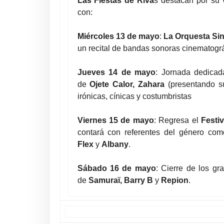
Las Fiestas de Riva
s destacan por su 
con:
Miércoles 13 de mayo
:
La Orquesta Sin
un recital de bandas sonoras cinematográ
Jueves 14 de mayo
: Jornada dedicad
de
Ojete Calor, Zahara
(presentando s
irónicas, cínicas y costumbristas
Viernes 15 de mayo
: Regresa el
Festi
contará con referentes del género co
Flex
y
Albany
.
Sábado 16 de mayo
: Cierre de los gr
de
Samuraï, Barry B
y
Repion
.