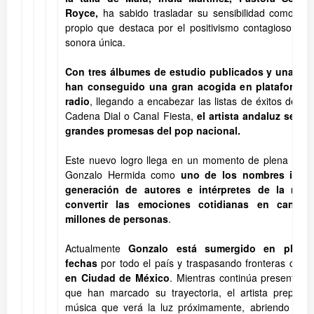
Royce,
ha sabido trasladar su sensibilidad como aut
propio que destaca por el positivismo contagioso de 
sonora única.
Con tres álbumes de estudio publicados y una su
han conseguido una gran acogida en plataformas 
radio
, llegando a encabezar las listas de éxitos de 
Cadena Dial o Canal Fiesta,
el artista andaluz se c
grandes promesas del pop nacional.
Este nuevo logro llega en un momento de plena madur
Gonzalo Hermida como
uno de los nombres impre
generación de autores e intérpretes de la mús
convertir las emociones cotidianas en canci
millones de personas
.
Actualmente
Gonzalo está sumergido en plena
fechas
por todo el país y traspasando fronteras con 
en Ciudad de México
. Mientras continúa presentand
que han marcado su trayectoria, el artista prepara
música que verá la luz próximamente, abriendo así 