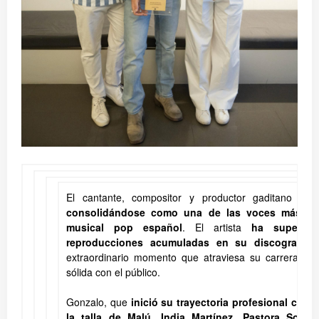
El cantante, compositor y productor gaditano
Gon
consolidándose como una de las voces más de
musical pop español
. El artista
ha superad
reproducciones acumuladas en su discografía
,
extraordinario momento que atraviesa su carrera y 
sólida con el público.
Gonzalo, que
inició su trayectoria profesional com
la talla de Malú, India Martínez, Pastora Soler