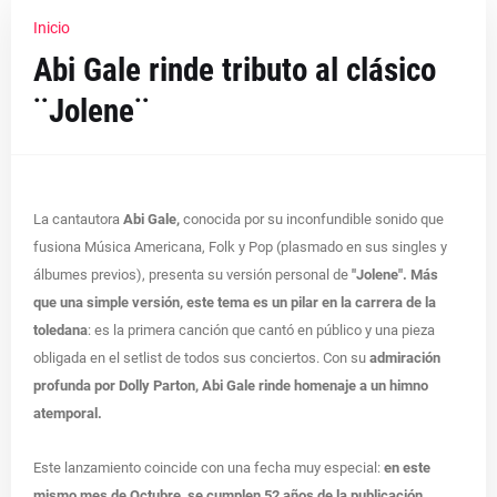
Inicio
Abi Gale rinde tributo al clásico
¨Jolene¨
La cantautora
Abi Gale,
conocida por su inconfundible sonido que
fusiona Música Americana, Folk y Pop (plasmado en sus singles y
álbumes previos), presenta su versión personal de
"Jolene". Más
que una simple versión, este tema es un pilar en la carrera de la
toledana
: es la primera canción que cantó en público y una pieza
obligada en el setlist de todos sus conciertos. Con su
admiración
profunda por Dolly Parton, Abi Gale rinde homenaje a un himno
atemporal.
Este lanzamiento coincide con una fecha muy especial:
en este
mismo mes de Octubre, se cumplen 52 años de la publicación