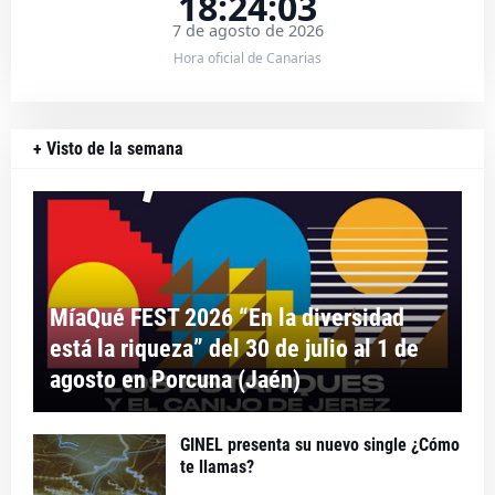
18:24:03
7 de agosto de 2026
Hora oficial de Canarias
+ Visto de la semana
MíaQué FEST 2026 “En la diversidad
está la riqueza” del 30 de julio al 1 de
agosto en Porcuna (Jaén)
GINEL presenta su nuevo single ¿Cómo
te llamas?