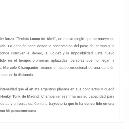
ier
lanza
¨
Treinta Lunas de Abril¨
, un nuevo single que se mueve en
ida.
La canción nace desde la observación del paso del tiempo y la
onde conviven el deseo, la lucidez y la imposibilidad. Este nuevo
ido en el tiempo
: promesas aplazadas, palabras que no llegan a
s.
Marcelo Champanier
resume el núcleo emocional de una canción
cluso en la distancia.
 intensidad
que el artista argentino plasma en sus conciertos y quedó
a
Honky Tonk de Madrid.
Champanier reafirma así su capacidad para
nestas y universales. Con una
trayectoria que lo ha convertido en una
cena hispanoamericana
.