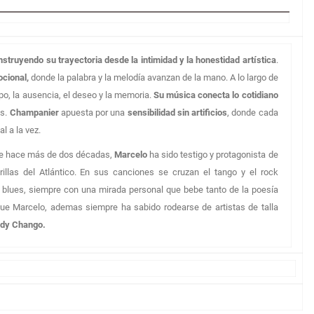
nstruyendo su trayectoria desde la intimidad y la honestidad artística
.
cional,
donde la palabra y la melodía avanzan de la mano. A lo largo de
o, la ausencia, el deseo y la memoria.
Su música conecta lo cotidiano
os.
Champanier
apuesta por una
sensibilidad sin artificios
, donde cada
l a la vez.
e hace más de dos décadas,
Marcelo
ha sido testigo y protagonista de
llas del Atlántico. En sus canciones se cruzan el tango y el rock
el blues, siempre con una mirada personal que bebe tanto de la poesía
ue Marcelo, ademas siempre ha sabido rodearse de artistas de talla
Andy Chango.