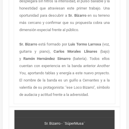
desplegará sin filtros la intensidad, el pulso bailable y la
honestidad que atraviesan este primer trabajo. Una
oportunidad para descubrir a
Sr. Bizarro
en su terreno
más cercano y confirmar que su propuesta cobra una
dimensión especial frente al público.
Sr. Bizarro
está formado por
Luis Tormo Larrosa
(voz,
guitarra y piano),
Carlos Morales Llinares
(bajo)
y
Ramón Hernández Simarro
(batería). Todos ellos
cuentan con experiencia en la banda anterior
Another
You
, aportando tablas y energía a este nuevo proyecto.
El nombre de la banda es un guiño a Cervantes y a la
valentía de su protagonista: "ese Loco Bizarro", símbolo
de audacia y actitud frente a la adversidad.
Sr. Bizarro - ¨SúperMusa¨