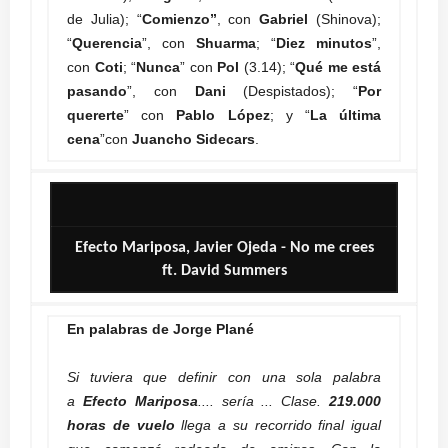
de Julia); “
Comienzo”
, con
Gabriel
(Shinova);
“
Querencia
”, con
Shuarma
; “
Diez minutos
”,
con
Coti
; “
Nunca
” con
Pol
(3.14); “
Qué me está
pasando
”, con
Dani
(Despistados); “
Por
quererte
” con
Pablo López
; y “
La última
cena
”con
Juancho Sidecars
.
Efecto Mariposa, Javier Ojeda - No me crees
ft. David Summers
En palabras de Jorge Plané
Si tuviera que definir con una sola palabra
a
Efecto Mariposa
.... sería ... Clase.
219.000
horas de vuelo
llega a su recorrido final igual